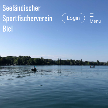
Seeländischer
Sportfischerverein
Login
Menü
Biel