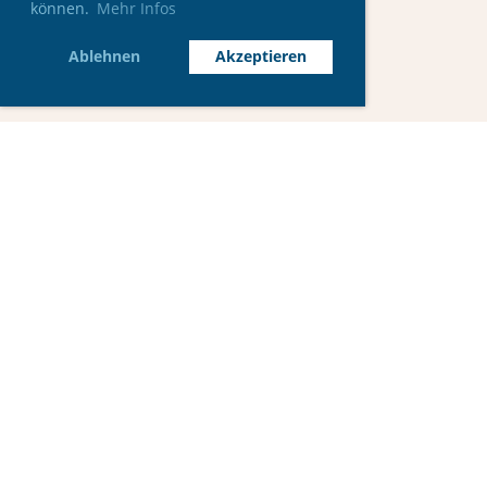
können.
Mehr Infos
Ablehnen
Akzeptieren
© Seeländischer Sportfischerverein Biel
Impressum
Datenschutz